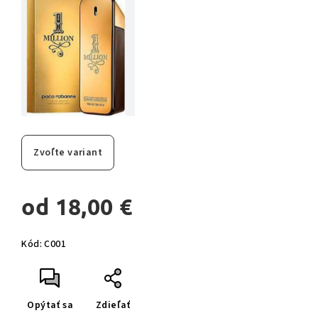
Zvoľte variant
od
18,00 €
Jednotková
Kód:
C001
cena:
Opýtať sa
Zdieľať