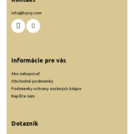
ä
info
@
byivy.com
t
i
e
Informácie pre vás
Ako nakupovať
Obchodné podmienky
Podmienky ochrany osobných údajov
Napíšte nám
Dotazník