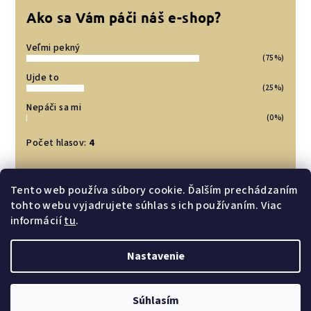
Ako sa Vám páči náš e-shop?
Veľmi pekný
(75%)
Ujde to
(25%)
Nepáči sa mi
(0%)
Počet hlasov:
4
Tento web používa súbory cookie. Ďalším prechádzaním
Prijímame online platby
tohto webu vyjadrujete súhlas s ich používaním. Viac
informácií
tu
.
Nastavenie
Copyright 2026
Cho by Ivy
. Všetky práva vyhradené.
Súhlasím