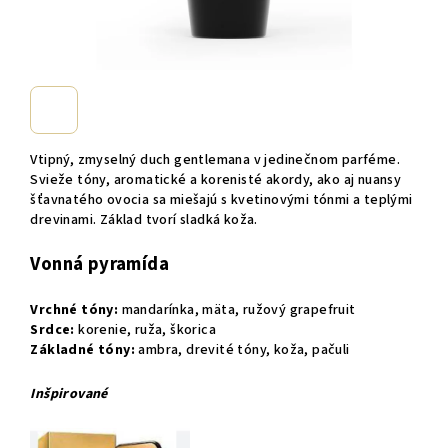
Vtipný, zmyselný duch gentlemana v jedinečnom parféme.
Svieže tóny, aromatické a korenisté akordy, ako aj nuansy
šťavnatého ovocia sa miešajú s kvetinovými tónmi a teplými
drevinami. Základ tvorí sladká koža.
Vonná pyramída
Vrchné tóny:
mandarínka, mäta, ružový grapefruit
Srdce:
korenie, ruža, škorica
Základné tóny:
ambra, drevité tóny, koža, pačuli
Inšpirované