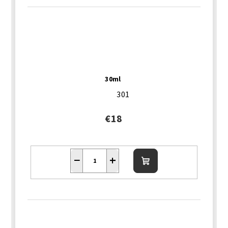
30ml
301
€18
−
+
Do
košíka