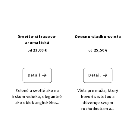
drevito-citrusovo-
ovocno-sladko-svieža
aromatická
23,00 €
25,50 €
od
od
Detail
Detail
Zelené a svetlé ako na
Vôňa pre muža, ktorý
írskom vidieku, elegantné
hovorí s istotou a
ako oblek anglického...
dôveruje svojim
rozhodnutiam a...