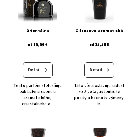
p
r
i
o
s
d
p
u
orientálna
citrusovo-aromatická
r
k
o
15,50 €
15,50 €
t
od
od
d
o
u
v
k
Detail
Detail
t
o
Tento parfém stelesňuje
Táto vôňa oslavuje radosť
exkluzívnu esenciu
zo života, autentické
v
aromatického,
pocity a hodnoty výmeny.
orientálneho a...
Je...