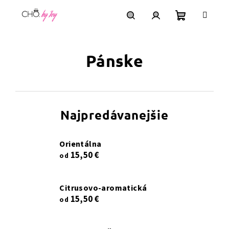
Prejsť
na
obsah
Nákupný
Hľadať
Prihlásenie
Pánske
košík
Najpredávanejšie
orientálna
15,50 €
od
citrusovo-aromatická
15,50 €
od