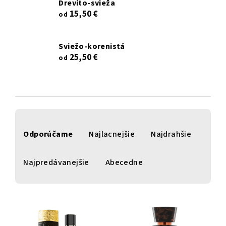
drevito-svieža
15,50 €
od
sviežo-korenistá
25,50 €
od
R
a
Odporúčame
Najlacnejšie
Najdrahšie
d
e
Najpredávanejšie
Abecedne
n
i
V
e
ý
p