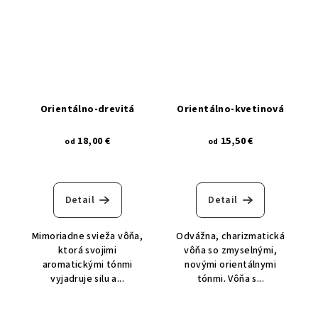
orientálno-drevitá
orientálno-kvetinová
18,00 €
15,50 €
od
od
Detail
Detail
Mimoriadne svieža vôňa,
Odvážna, charizmatická
ktorá svojimi
vôňa so zmyselnými,
aromatickými tónmi
novými orientálnymi
vyjadruje silu a...
tónmi. Vôňa s...