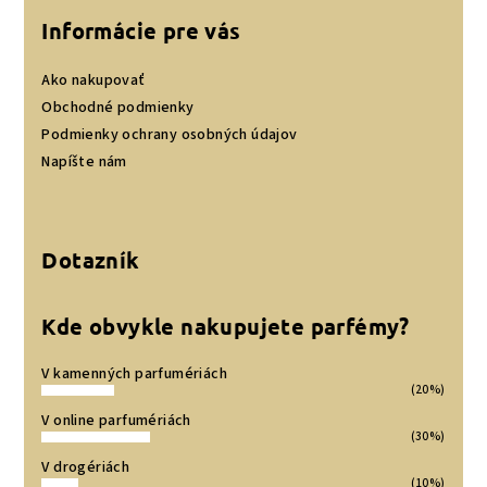
ý
p
Informácie pre vás
i
s
Ako nakupovať
u
Obchodné podmienky
Podmienky ochrany osobných údajov
Napíšte nám
Dotazník
Kde obvykle nakupujete parfémy?
V kamenných parfumériách
(20%)
V online parfumériách
(30%)
V drogériách
(10%)