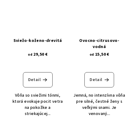
sviežo-koženo-drevitá
ovocno-citrusovo-
vodná
29,50 €
15,50 €
od
od
Detail
Detail
Vôňa so sviežimi tónmi,
Jemná, no intenzívna vôňa
ktorá evokuje pocit vetra
pre silné, čestné ženy s
na pokožke a
veľkými snami. Je
striekajúcej...
venovaný...