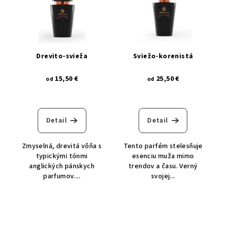
drevito-svieža
sviežo-korenistá
15,50 €
25,50 €
od
od
Detail
Detail
Zmyselná, drevitá vôňa s
Tento parfém stelesňuje
typickými tónmi
esenciu muža mimo
anglických pánskych
trendov a času. Verný
parfumov....
svojej...