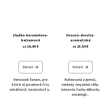
sladko-karamelovo-
ovocno-drevito-
balzamová
aromatická
18,00 €
23,50 €
od
od
Detail
Detail
Venované ženám, pre
Rafinovaná a jemná,
ktoré sú povahové črty
niekedy zmyselná vôňa.
odvážnosť, nezávislosť a...
Intenzitu čuchu dúhovky
oznamujú...