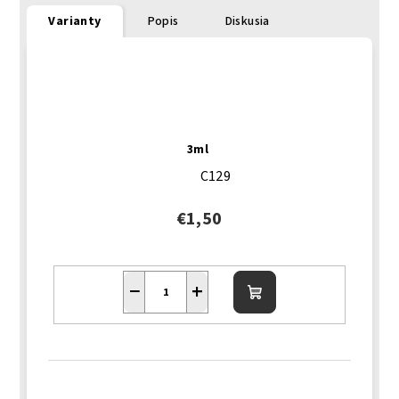
Varianty
Popis
Diskusia
3ml
C129
€1,50
−
+
Do
košíka