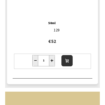
50ml
129
€52
−
+
Do
košíka
Z
á