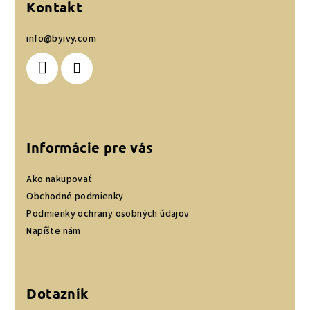
p
Kontakt
ä
info
@
byivy.com
t
i
e
Informácie pre vás
Ako nakupovať
Obchodné podmienky
Podmienky ochrany osobných údajov
Napíšte nám
Dotazník