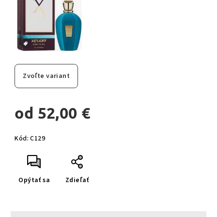
Zvoľte variant
od
52,00 €
Jednotková
Kód:
C129
cena:
Opýtať sa
Zdieľať