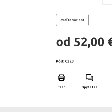
Zvoľte variant
od
52,00 
Jednotková
cena:
Kód:
C123
Tlač
Opýtať sa