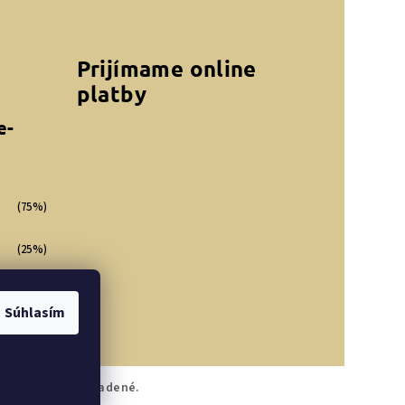
Prijímame online
platby
e-
(75%)
(25%)
(0%)
Súhlasím
Všetky práva vyhradené.