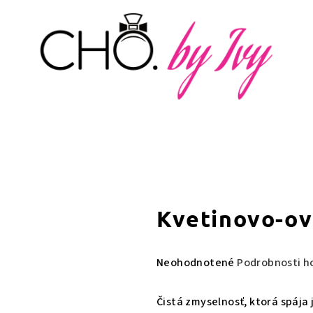
kvetinovo-o
Priemerné
Neohodnotené
Podrobnosti h
hodnotenie
produktu
Čistá zmyselnosť, ktorá spája
je