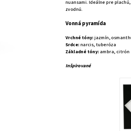
nuansami. Ideálne pre plachú,
0,0
zvodnú.
z
5
Vonná pyramída
hviezdičiek.
Vrchné tóny:
jazmín, osmanth
Srdce:
narcis, tuberóza
Základné tóny:
ambra, citrón
Inšpirované