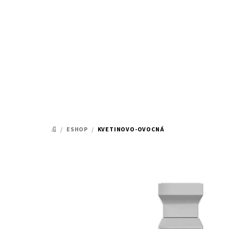
Prejsť
na
obsah
/
ESHOP
/
KVETINOVO-OVOCNÁ
DOMOV