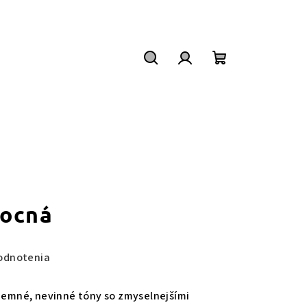
Hľadať
Prihlásenie
Nákupný
košík
vocná
odnotenia
 jemné, nevinné tóny so zmyselnejšími