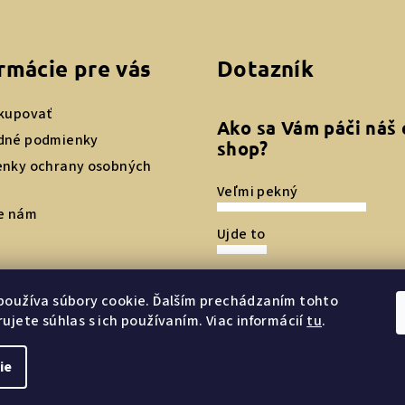
rmácie pre vás
Dotazník
kupovať
Ako sa Vám páči náš 
dné podmienky
shop?
nky ochrany osobných
Veľmi pekný
e nám
Ujde to
Nepáči sa mi
používa súbory cookie. Ďalším prechádzaním tohto
ujete súhlas s ich používaním. Viac informácií
tu
.
Počet hlasov:
4
ie
Copyright 2026
Cho by Ivy
. 