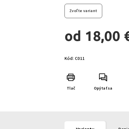
Zvoľte variant
od
18,00 
Jednotková
cena:
Kód:
C011
Tlač
Opýtať sa