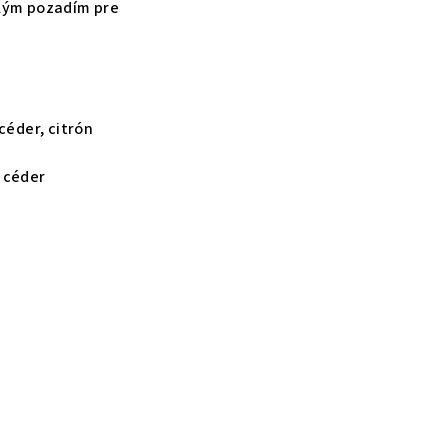
lým pozadím pre
céder, citrón
 céder