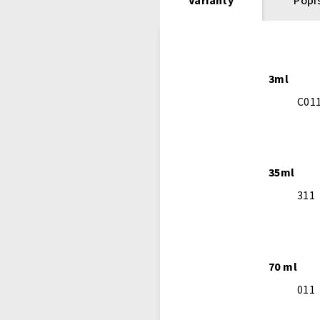
Varianty
Popi
3ml
C01
35ml
311
70 ml
011