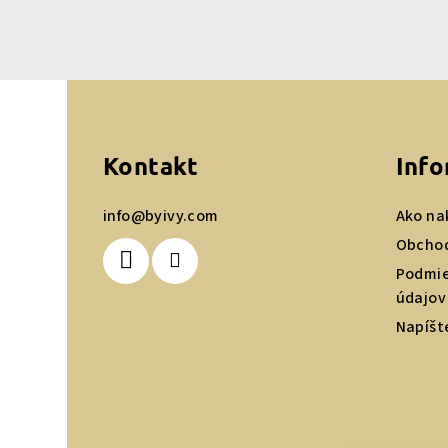
Z
á
Kontakt
Info
p
ä
info
@
byivy.com
Ako na
t
Obcho
Podmie
i
údajov
e
Napíšt