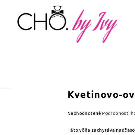
kvetinovo-o
Priemerné
Neohodnotené
Podrobnosti h
hodnotenie
produktu
Táto vôňa zachytáva nadčasov
je