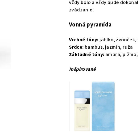
vždy bolo a vždy bude dokona
0,0
zvádzanie.
z
5
Vonná pyramída
hviezdičiek.
Vrchné tóny:
jablko, zvonček, 
Srdce:
bambus, jazmín, ruža
Základné tóny:
ambra, pižmo,
Inšpirované