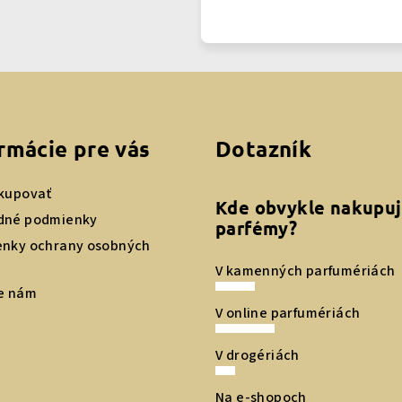
rmácie pre vás
Dotazník
kupovať
Kde obvykle nakupu
dné podmienky
parfémy?
nky ochrany osobných
V kamenných parfumériách
e nám
V online parfumériách
V drogériách
Na e-shopoch