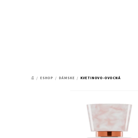
Prejsť
na
obsah
/
ESHOP
/
DÁMSKE
/
KVETINOVO-OVOCNÁ
DOMOV