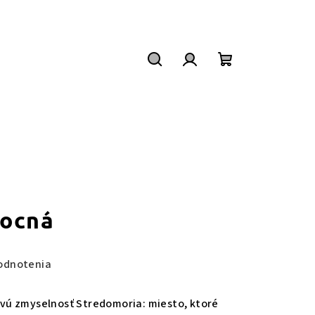
Hľadať
Prihlásenie
Nákupný
košík
vocná
odnotenia
ú zmyselnosť Stredomoria: miesto, ktoré